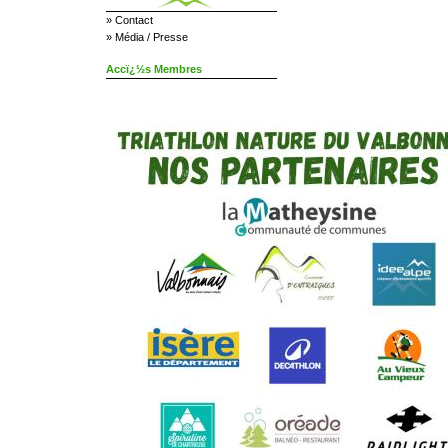
»
Contact
»
Média / Presse
Accï¿½s Membres