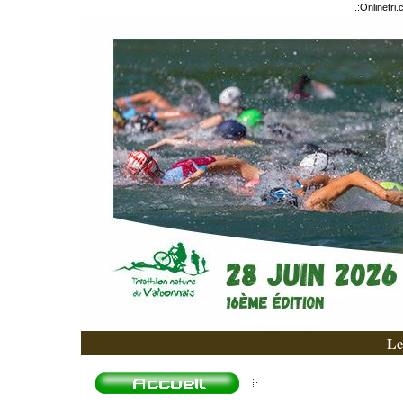
.:
Onlinetri
Le