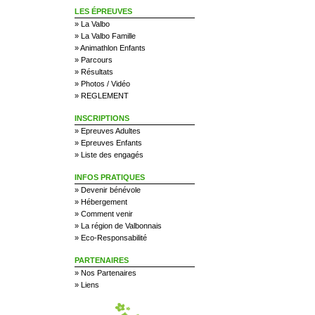
LES ÉPREUVES
»
La Valbo
»
La Valbo Famille
»
Animathlon Enfants
»
Parcours
»
Résultats
»
Photos / Vidéo
»
REGLEMENT
INSCRIPTIONS
»
Epreuves Adultes
»
Epreuves Enfants
»
Liste des engagés
INFOS PRATIQUES
»
Devenir bénévole
»
Hébergement
»
Comment venir
»
La région de Valbonnais
»
Eco-Responsabilité
PARTENAIRES
»
Nos Partenaires
»
Liens