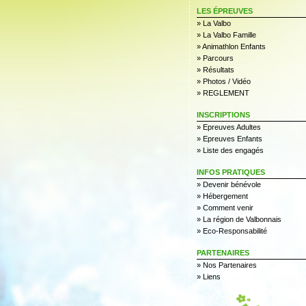
LES ÉPREUVES
»
La Valbo
»
La Valbo Famille
»
Animathlon Enfants
»
Parcours
»
Résultats
»
Photos / Vidéo
»
REGLEMENT
INSCRIPTIONS
»
Epreuves Adultes
»
Epreuves Enfants
»
Liste des engagés
INFOS PRATIQUES
»
Devenir bénévole
»
Hébergement
»
Comment venir
»
La région de Valbonnais
»
Eco-Responsabilité
PARTENAIRES
»
Nos Partenaires
»
Liens