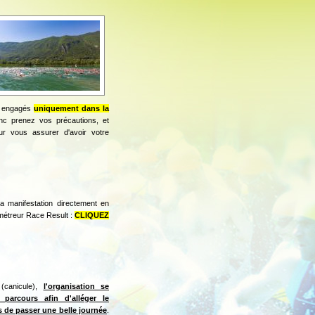
x engagés
uniquement dans la
c prenez vos précautions, et
r vous assurer d'avoir votre
la manifestation directement en
ométreur Race Result :
CLIQUEZ
(canicule),
l'organisation se
 parcours afin d'alléger le
 de passer une belle journée
.