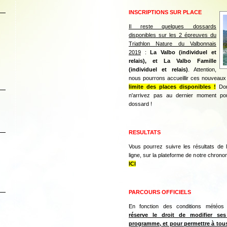
INSCRIPTIONS SUR PLACE
Il reste quelques dossards
disponibles sur les 2 épreuves du
Triathlon Nature du Valbonnais
2019
:
La Valbo (individuel et
relais), et La Valbo Famille
(individuel et relais)
. Attention,
nous pourrons accueillir ces nouveau
limite des places disponibles !
Don
n'arrivez pas au dernier moment pou
dossard !
RESULTATS
Vous pourrez suivre les résultats de 
ligne, sur la plateforme de notre chron
ICI
PARCOURS OFFICIELS
En fonction des conditions météos 
réserve le droit de modifier ses
programme, et pour permettre à tous