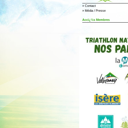
»
Contact
»
Média / Presse
Accï¿½s Membres