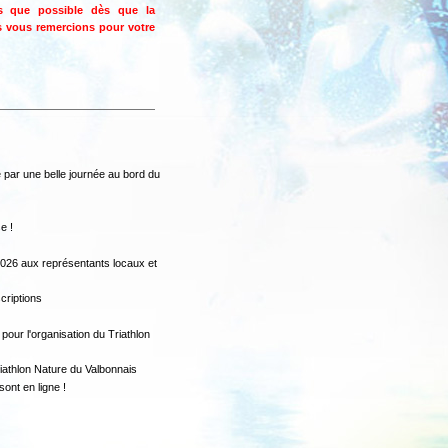
s que possible dès que la
us vous remercions pour votre
 par une belle journée au bord du
e !
026 aux représentants locaux et
criptions
our l'organisation du Triathlon
riathlon Nature du Valbonnais
sont en ligne !