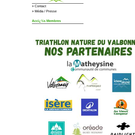
»
Contact
»
Média / Presse
Accï¿½s Membres