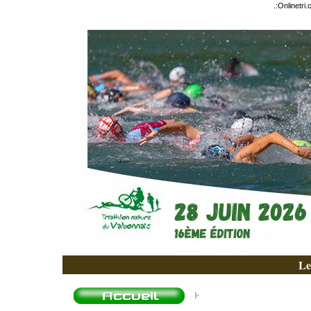
.:
Onlinetri
Le