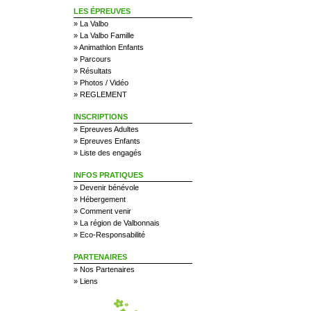
LES ÉPREUVES
»
La Valbo
»
La Valbo Famille
»
Animathlon Enfants
»
Parcours
»
Résultats
»
Photos / Vidéo
»
REGLEMENT
INSCRIPTIONS
»
Epreuves Adultes
»
Epreuves Enfants
»
Liste des engagés
INFOS PRATIQUES
»
Devenir bénévole
»
Hébergement
»
Comment venir
»
La région de Valbonnais
»
Eco-Responsabilité
PARTENAIRES
»
Nos Partenaires
»
Liens