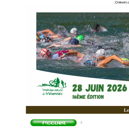
.:
Onlinetri
Le