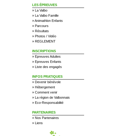
LES ÉPREUVES
»
La Valbo
»
La Valbo Famille
»
Animathlon Enfants
»
Parcours
»
Résultats
»
Photos / Vidéo
»
REGLEMENT
INSCRIPTIONS
»
Epreuves Adultes
»
Epreuves Enfants
»
Liste des engagés
INFOS PRATIQUES
»
Devenir bénévole
»
Hébergement
»
Comment venir
»
La région de Valbonnais
»
Eco-Responsabilité
PARTENAIRES
»
Nos Partenaires
»
Liens