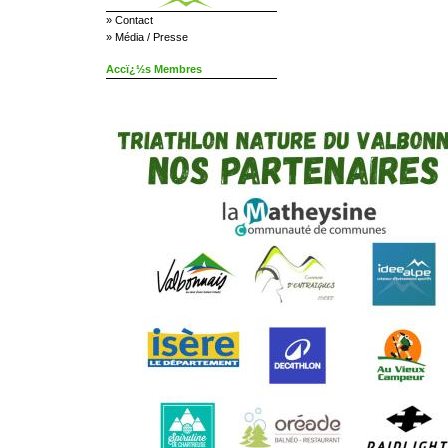
»
Contact
»
Média / Presse
Accï¿½s Membres