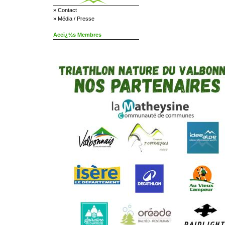
»
Contact
»
Média / Presse
Accï¿½s Membres