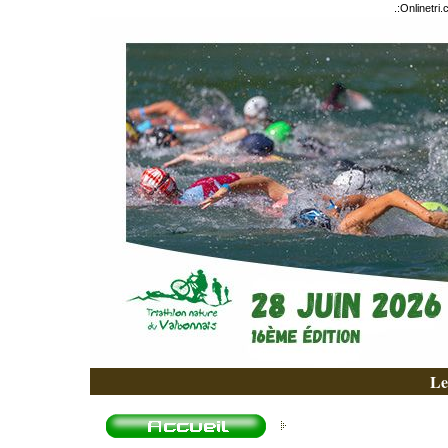
.:
Onlinetri
Le