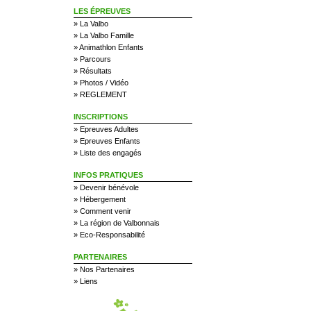
LES ÉPREUVES
»
La Valbo
»
La Valbo Famille
»
Animathlon Enfants
»
Parcours
»
Résultats
»
Photos / Vidéo
»
REGLEMENT
INSCRIPTIONS
»
Epreuves Adultes
»
Epreuves Enfants
»
Liste des engagés
INFOS PRATIQUES
»
Devenir bénévole
»
Hébergement
»
Comment venir
»
La région de Valbonnais
»
Eco-Responsabilité
PARTENAIRES
»
Nos Partenaires
»
Liens